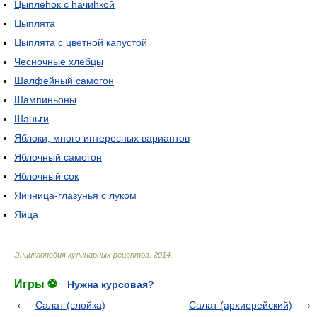
Цыплеhок с hачиhкой
Цыплята
Цыплята с цветной капустой
Чесночные хлебцы
Шалфейный самогон
Шампиньоны
Шаньги
Яблоки, много интересных вариантов
Яблочный самогон
Яблочный сок
Яичница-глазунья с луком
Яйца
Энциклопедия кулинарных рецептов
.
2014
.
Игры ⚽
Нужна курсовая?
Салат (слойка)
Салат (архиерейский)