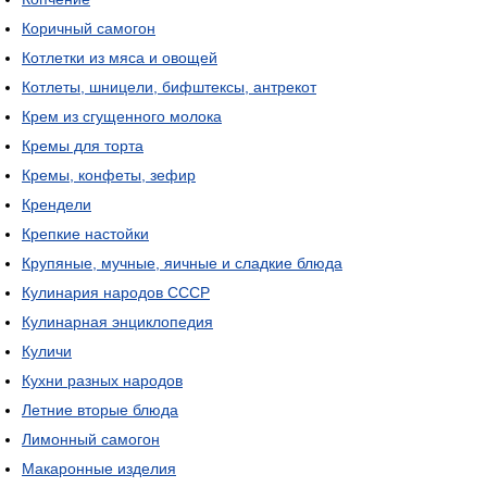
Коричный самогон
Котлетки из мяса и овощей
Котлеты, шницели, бифштексы, антрекот
Крем из сгущенного молока
Кремы для торта
Кремы, конфеты, зефир
Крендели
Крепкие настойки
Крупяные, мучные, яичные и сладкие блюда
Кулинария народов СССР
Кулинарная энциклопедия
Куличи
Кухни разных народов
Летние вторые блюда
Лимонный самогон
Макаронные изделия