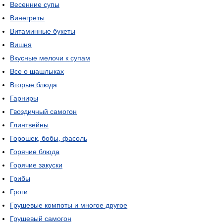
Весенние супы
Винегреты
Витаминные букеты
Вишня
Вкусные мелочи к супам
Все о шашлыках
Вторые блюда
Гарниры
Гвоздичный самогон
Глинтвейны
Горошек, бобы, фасоль
Горячие блюда
Горячие закуски
Грибы
Гроги
Грушевые компоты и многое другое
Грушевый самогон