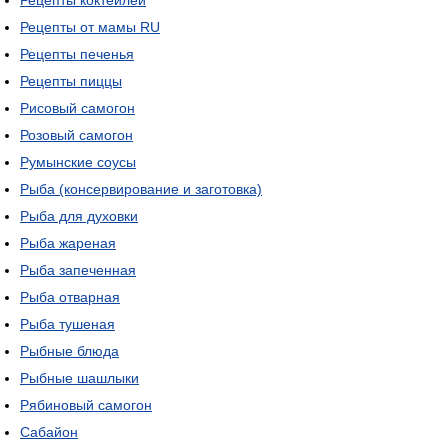
Рецепты коктейлей
Рецепты от мамы RU
Рецепты печенья
Рецепты пиццы
Рисовый самогон
Розовый самогон
Румынские соусы
Рыба (консервирование и заготовка)
Рыба для духовки
Рыба жареная
Рыба запеченная
Рыба отварная
Рыба тушеная
Рыбные блюда
Рыбные шашлыки
Рябиновый самогон
Сабайон