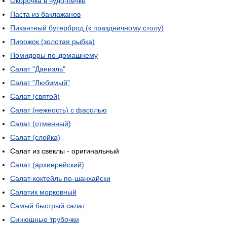
Окорочка в чудо-печке
Паста из баклажанов
Пикантный бутерброд (к праздничному столу)
Пирожок (золотая рыбка)
Помидоры по-домашнему
Салат "Даниэль"
Салат "Любимый"
Салат (святой)
Салат (нежность) с фасолью
Салат (отменный)
Салат (слойка)
Салат из свеклы - оригинальный
Салат (архиерейский)
Салат-коктейль по-шанхайски
Салатик морковный
Самый быстрый салат
Синюшные трубочки