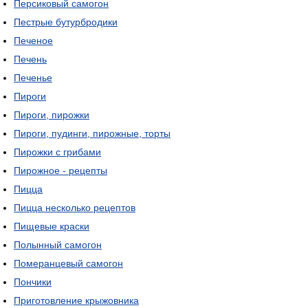
Персиковый самогон
Пестрые бутурбродики
Печеное
Печень
Печенье
Пироги
Пироги, пирожки
Пироги, пудинги, пирожные, торты
Пирожки с грибами
Пирожное - рецепты
Пицца
Пицца несколько рецептов
Пищевые краски
Полынный самогон
Померанцевый самогон
Пончики
Приготовление крыжовника