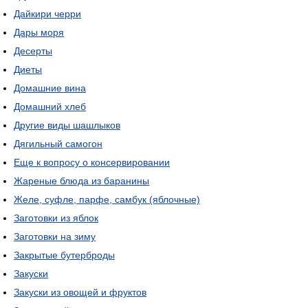
Дайкири черри
Дары моря
Десерты
Диеты
Домашние вина
Домашний хлеб
Другие виды шашлыков
Дягильный самогон
Еще к вопросу о консервировании
Жареные блюда из баранины
Желе, суфле, парфе, самбук (яблочные)
Заготовки из яблок
Заготовки на зиму
Закрытые бутерброды
Закуски
Закуски из овощей и фруктов